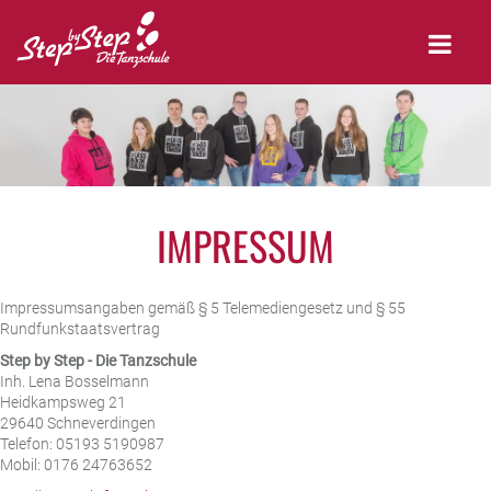
IMPRESSUM
Impressumsangaben gemäß § 5 Telemediengesetz und § 55
Rundfunkstaatsvertrag
Step by Step - Die Tanzschule
Inh. Lena Bosselmann
Heidkampsweg 21
29640 Schneverdingen
Telefon: 05193 5190987
Mobil: 0176 24763652