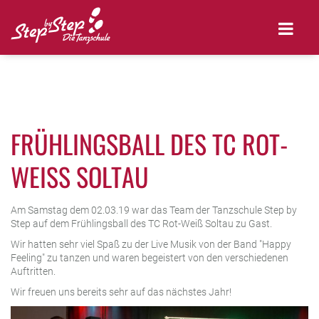
FRÜHLINGSBALL DES TC ROT-
WEISS SOLTAU
Am Samstag dem 02.03.19 war das Team der Tanzschule Step by
Step auf dem Frühlingsball des TC Rot-Weiß Soltau zu Gast.
Wir hatten sehr viel Spaß zu der Live Musik von der Band "Happy
Feeling" zu tanzen und waren begeistert von den verschiedenen
Auftritten.
Wir freuen uns bereits sehr auf das nächstes Jahr!