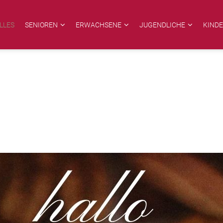
LLES
SENIOREN
ERWACHSENE
JUGENDLICHE
KIND