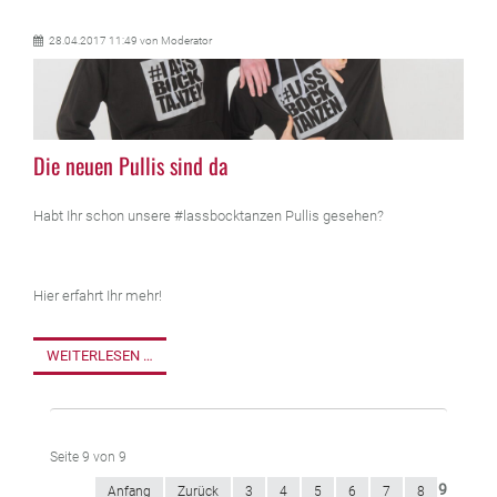
28.04.2017 11:49
von Moderator
Die neuen Pullis sind da
Habt Ihr schon unsere #lassbocktanzen Pullis gesehen?
Hier erfahrt Ihr mehr!
WEITERLESEN …
Seite 9 von 9
9
Anfang
Zurück
3
4
5
6
7
8