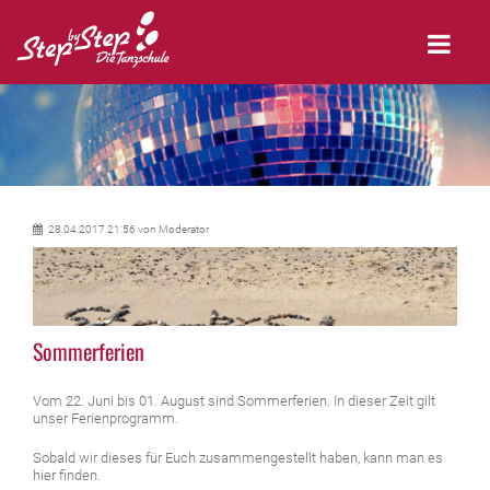
28.04.2017 21:56
von Moderator
Sommerferien
Vom 22. Juni bis 01. August sind Sommerferien. In dieser Zeit gilt
unser Ferienprogramm.
Sobald wir dieses für Euch zusammengestellt haben, kann man es
hier finden.