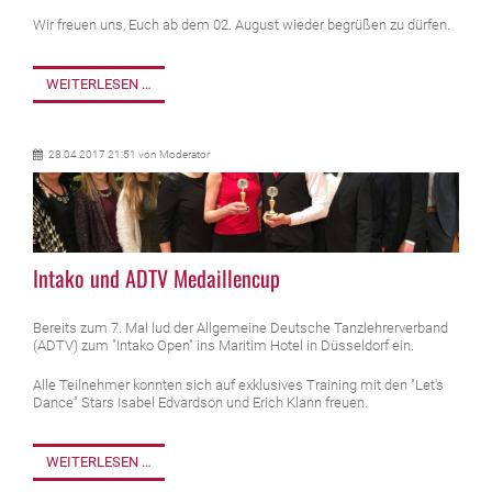
Wir freuen uns, Euch ab dem 02. August wieder begrüßen zu dürfen.
WEITERLESEN …
28.04.2017 21:51
von Moderator
Intako und ADTV Medaillencup
Bereits zum 7. Mal lud der Allgemeine Deutsche Tanzlehrerverband
(ADTV) zum "Intako Open" ins Maritim Hotel in Düsseldorf ein.
Alle Teilnehmer konnten sich auf exklusives Training mit den "Let's
Dance" Stars Isabel Edvardson und Erich Klann freuen.
WEITERLESEN …