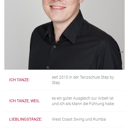
seit 2010 in der Tanzschule Step by
ICH TANZE:
Step.
es ein guter Ausgleich zur Arbeit ist
ICH TANZE, WEIL
und ich als Mann die Führung habe.
LIEBLINGSTÄNZE:
West Coast Swing und Rumba